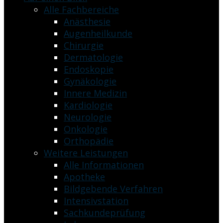
Alle Fachbereiche
Anästhesie
Augenheilkunde
Chirurgie
Dermatologie
Endoskopie
Gynäkologie
Innere Medizin
Kardiologie
Neurologie
Onkologie
Orthopädie
Weitere Leistungen
Alle Informationen
Apotheke
Bildgebende Verfahren
Intensivstation
Sachkundeprüfung