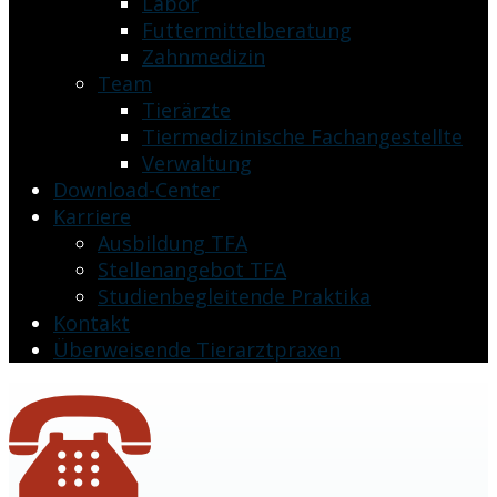
Labor
Futtermittelberatung
Zahnmedizin
Team
Tierärzte
Tiermedizinische Fachangestellte
Verwaltung
Download-Center
Karriere
Ausbildung TFA
Stellenangebot TFA
Studienbegleitende Praktika
Kontakt
Überweisende Tierarztpraxen